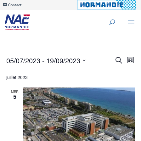
Contact
Évènements
Reche
05/07/2023
 - 
19/09/2023
Na
Recherche
Liste
de
Sélectionnez
et
juillet 2023
une
vu
navig
date.
Év
MER
5
de
vues
Évèn