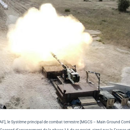
AF], le Système principal de combat terrestre [MGCS – Main Ground Com
’accord d’arrangement de la phase 1A de ce projet, signé par la France e