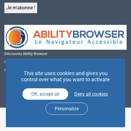
Découvrez Ability Browser
Installer Ability Browser sur Windows
Installer Ability Browser sur Mac
This site uses cookies and gives you
control over what you want to activate
OK, accept all
Deny all cookies
Personalize
© NAE 2026 |
Mentions légales
|
Politique de confidentialité
| Agence
Partenaires d’Avenir |
Espace Presse