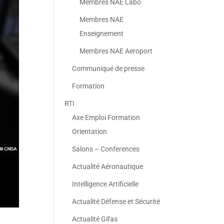
Membres NAE Labo
Membres NAE
Enseignement
Membres NAE Aeroport
Communiqué de presse
Formation
RTI
Axe Emploi Formation
Orientation
Salons – Conferences
Actualité Aéronautique
Intelligence Artificielle
Actualité Défense et Sécurité
Actualité Gifas