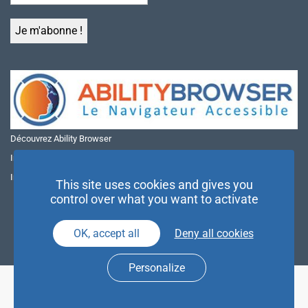
Découvrez Ability Browser
Installer Ability Browser sur Windows
Installer Ability Browser sur Mac
This site uses cookies and gives you
control over what you want to activate
OK, accept all
Deny all cookies
Personalize
© NAE 2026 |
Mentions légales
|
Politique de confidentialité
| Agence
Partenaires d’Avenir |
Espace Presse