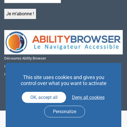
Découvrez Ability Browser
Installer Ability Browser sur Windows
Installer Ability Browser sur Mac
This site uses cookies and gives you
control over what you want to activate
OK, accept all
Deny all cookies
Personalize
© NAE 2026 |
Mentions légales
|
Politique de confidentialité
| Agence
Partenaires d’Avenir |
Espace Presse