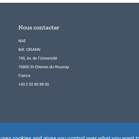
Nous contacter
NAE
Bât. CRIANN
745, Av. de l’Université
76800 St-Etienne-du-Rouvray
France
+33 2 32 80 88 00
 uses cookies and gives you control over what you want t