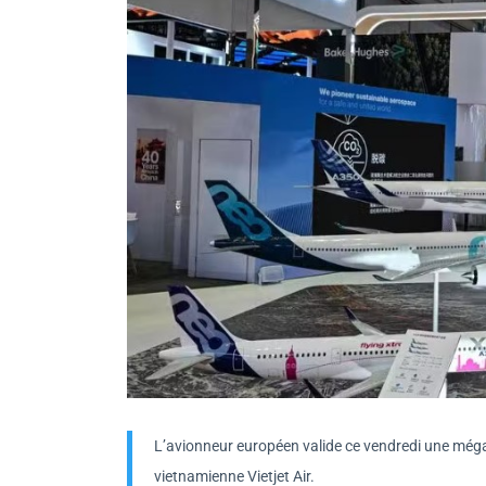
L’avionneur européen valide ce vendredi une mé
vietnamienne Vietjet Air.