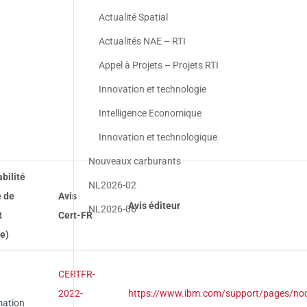
Actualité Spatial
Actualités NAE – RTI
Appel à Projets – Projets RTI
Innovation et technologie
Intelligence Economique
Innovation et technologique
Nouveaux carburants
abilité
NL2026-02
e de
Avis
Avis éditeur
NL2026-06
t
Cert-FR
e)
CERTFR-
2022-
https://www.ibm.com/support/pages/n
mation