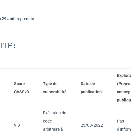
u 29 août
reprenant :
IF :
Exploit
Score
Type de
Date de
(Preuv
CVSSv3
vulnérabilité
publication
concep
publiqu
Exécution de
code
Pas
9.8
23/08/2022
arbitraire à
d’infor