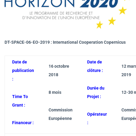
DT-SPACE-06-EO-2019 : International Cooperation Copernicus
Date de
Date de
16 octobre
12 mar
publication
clôture :
2018
2019
:
Durée du
8 mois
12-30 
Time To
Projet :
Grant :
Commission
Commis
Opérateur
Européenne
Europé
Financeur :
: