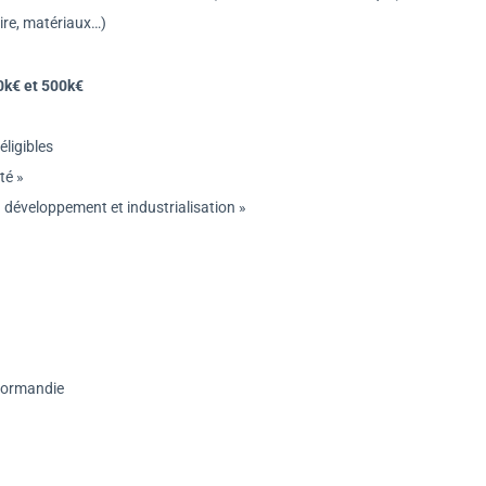
aire, matériaux…)
0k€ et 500k€
ligibles
té »
 développement et industrialisation »
Normandie