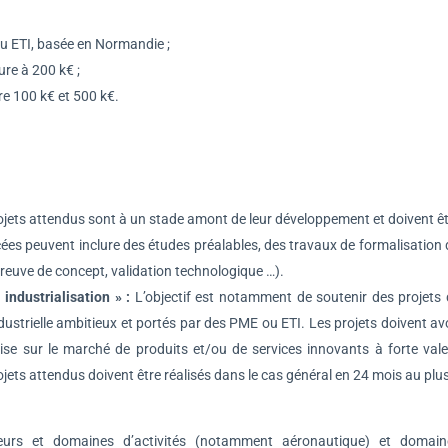
ou ETI, basée en Normandie ;
ure à 200 k€ ;
re 100 k€ et 500 k€.
jets attendus sont à un stade amont de leur développement et doivent ê
ncées peuvent inclure des études préalables, des travaux de formalisation
reuve de concept, validation technologique …).
ndustrialisation » :
L’objectif est notamment de soutenir des projets
ustrielle ambitieux et portés par des PME ou ETI. Les projets doivent av
a mise sur le marché de produits et/ou de services innovants à forte val
rojets attendus doivent être réalisés dans le cas général en 24 mois au plu
urs et domaines d’activités (notamment aéronautique) et domain