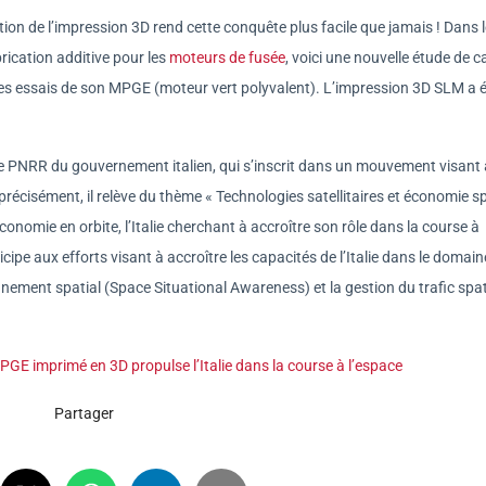
sation de l’impression 3D rend cette conquête plus facile que jamais ! Dans 
rication additive pour les
moteurs de fusée
, voici une nouvelle étude de ca
les essais de son MPGE (moteur vert polyvalent). L’impression 3D SLM a 
me PNRR du gouvernement italien, qui s’inscrit dans un mouvement visant 
précisément, il relève du thème « Technologies satellitaires et économie s
onomie en orbite, l’Italie cherchant à accroître son rôle dans la course à
icipe aux efforts visant à accroître les capacités de l’Italie dans le domain
onnement spatial (Space Situational Awareness) et la gestion du trafic spat
PGE imprimé en 3D propulse l’Italie dans la course à l’espace
Partager