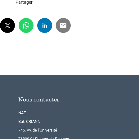
Partager
Nous contacter
NAE
Bât. CRIANN
745, Av. de l’Université
76800 St-Etienne-du-Rouvray