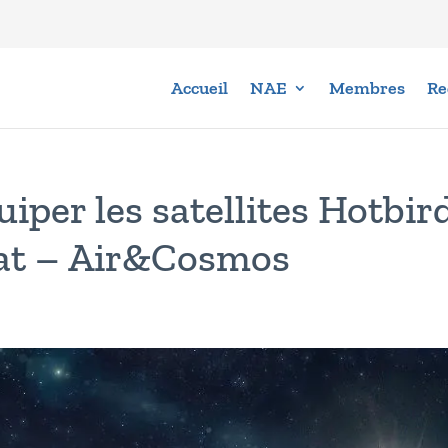
Accueil
NAE
Membres
Re
iper les satellites Hotbir
sat – Air&Cosmos