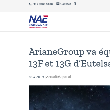
+33 2 32 80 88 00
Contact
ArianeGroup va équ
13F et 13G d’Eutel
8 04 2019
|
Actualité Spatial