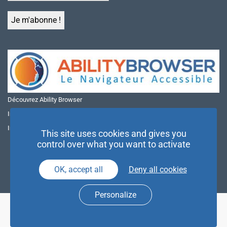
Découvrez Ability Browser
Installer Ability Browser sur Windows
Installer Ability Browser sur Mac
This site uses cookies and gives you
control over what you want to activate
OK, accept all
Deny all cookies
Personalize
© NAE 2026 |
Mentions légales
|
Politique de confidentialité
| Agence
Partenaires d’Avenir |
Espace Presse