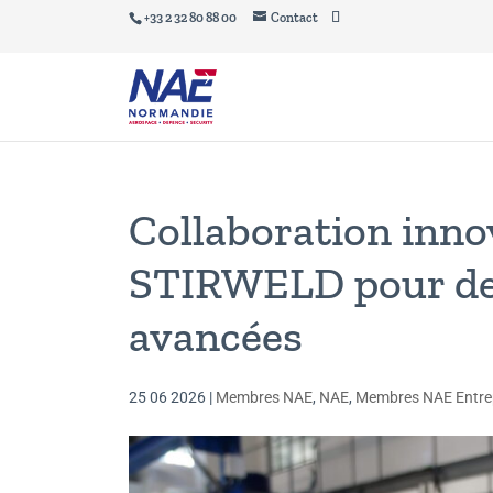
+33 2 32 80 88 00
Contact
Collaboration inno
STIRWELD pour des
avancées
25 06 2026
|
Membres NAE
,
NAE
,
Membres NAE Entre