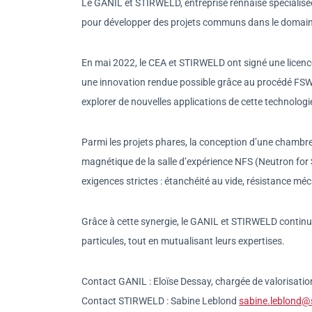
Le GANIL et STIRWELD, entreprise rennaise spécialisée
pour développer des projets communs dans le domaine 
En mai 2022, le CEA et STIRWELD ont signé une licence
une innovation rendue possible grâce au procédé FSW. 
explorer de nouvelles applications de cette technologi
Parmi les projets phares, la conception d’une chambre 
magnétique de la salle d’expérience NFS (Neutron for
exigences strictes : étanchéité au vide, résistance méc
Grâce à cette synergie, le GANIL et STIRWELD continu
particules, tout en mutualisant leurs expertises.
Contact GANIL : Eloïse Dessay, chargée de valorisati
Contact STIRWELD : Sabine Leblond
sabine.leblond@