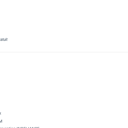
atuit
x
PM