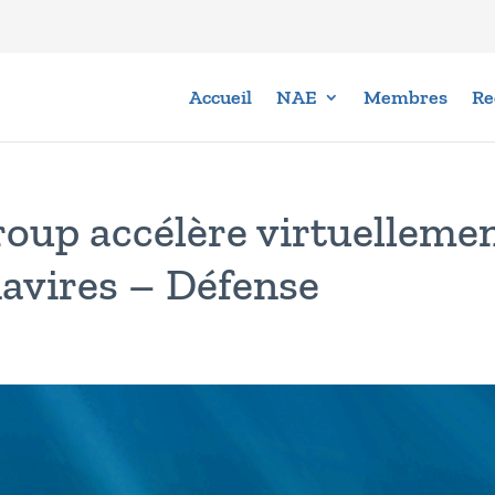
Accueil
NAE
Membres
Re
up accélère virtuelleme
navires – Défense