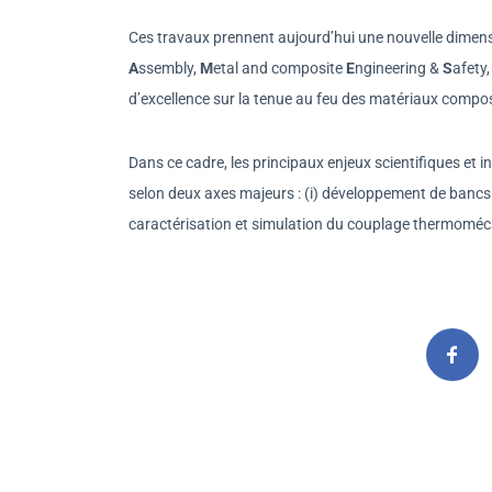
Ces travaux prennent aujourd’hui une nouvelle dimens
A
ssembly,
M
etal and composite
E
ngineering &
S
afety
d’excellence sur la tenue au feu des matériaux compos
Dans ce cadre, les principaux enjeux scientifiques et
selon deux axes majeurs : (i) développement de bancs d’
caractérisation et simulation du couplage thermomé