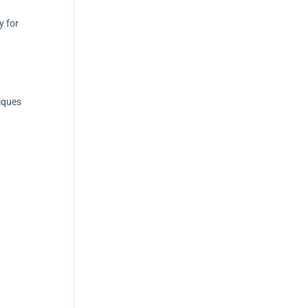
y for
tiques