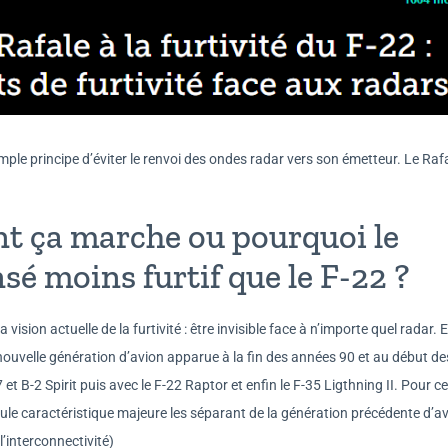
simple principe d’éviter le renvoi des ondes radar vers son émetteur. Le Rafa
nt ça marche ou pourquoi le
nsé moins furtif que le F-22 ?
 vision actuelle de la furtivité : être invisible face à n’importe quel radar. 
e la nouvelle génération d’avion apparue à la fin des années 90 et au début de
 B-2 Spirit puis avec le F-22 Raptor et enfin le F-35 Ligthning II. Pour c
a seule caractéristique majeure les séparant de la génération précédente d’a
’interconnectivité)