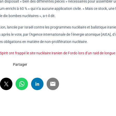
Iran disposait « bien des différentes pièces » nécessaires pour assembler 
enrichi à 60 % » qui n’a aucune application civile. « Mais ce stock, une 
e dix bombes nucléaires », a-t-il dit.
 Lion, lancée par Israël contre les programmes nucléaire et balistique irani
 après le vote, par l’Agence internationale de l’énergie atomique [AIEA], d
es obligations en matière de non-prolifération nucléaire.
irit ont frappé le site nucléaire iranien de Fordo lors d’un raid de longue
Partager