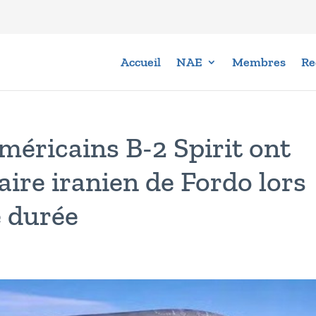
Accueil
NAE
Membres
Re
éricains B-2 Spirit ont
éaire iranien de Fordo lors
e durée