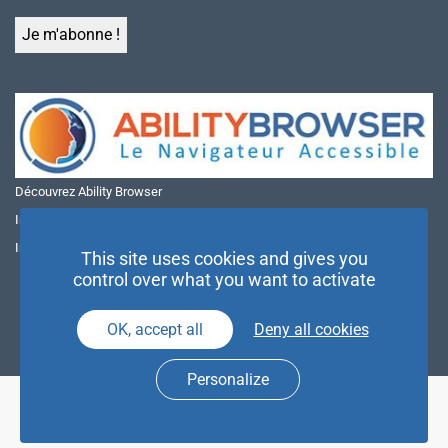
Découvrez Ability Browser
Installer Ability Browser sur Windows
Installer Ability Browser sur Mac
This site uses cookies and gives you
control over what you want to activate
OK, accept all
Deny all cookies
Personalize
© NAE 2026 |
Mentions légales
|
Politique de confidentialité
| Agence
Partenaires d’Avenir |
Espace Presse