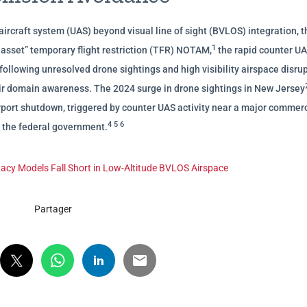
craft system (UAS) beyond visual line of sight (BVLOS) integration, t
1
 asset” temporary flight restriction (TFR) NOTAM,
the rapid counter UA
ollowing unresolved drone sightings and high visibility airspace disru
 air domain awareness. The 2024 surge in drone sightings in New Jersey
port shutdown, triggered by counter UAS activity near a major commerc
4 5 6
m the federal government.
gacy Models Fall Short in Low‑Altitude BVLOS Airspace
Partager