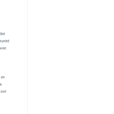
lité
rtunité
 avec
e en
la
e son