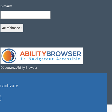
E-mail
*
Découvrez Ability Browser
Installer Ability Browser sur Windows
Installer Ability Browser sur Mac
o activate