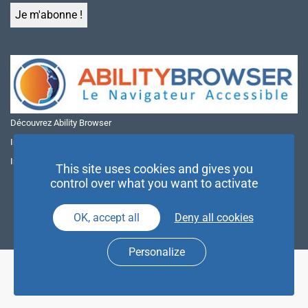
Découvrez Ability Browser
Installer Ability Browser sur Windows
Installer Ability Browser sur Mac
This site uses cookies and gives you
control over what you want to activate
OK, accept all
Deny all cookies
Personalize
© NAE 2026 |
Mentions légales
|
Politique de confidentialité
| Agence
Partenaires d’Avenir |
Espace Presse