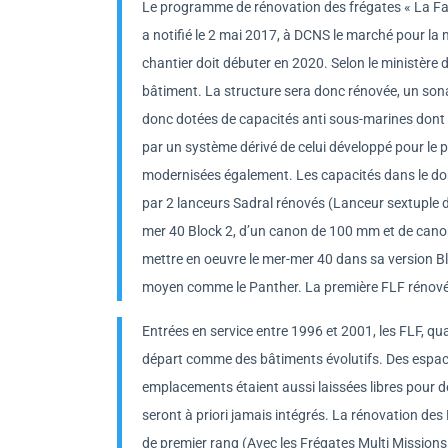
Le programme de rénovation des frégates « La Fay
a notifié le 2 mai 2017, à DCNS le marché pour la 
chantier doit débuter en 2020. Selon le ministère d
bâtiment. La structure sera donc rénovée, un sona
donc dotées de capacités anti sous-marines dont 
par un système dérivé de celui développé pour le p
modernisées également. Les capacités dans le dom
par 2 lanceurs Sadral rénovés (Lanceur sextuple d
mer 40 Block 2, d’un canon de 100 mm et de canon
mettre en oeuvre le mer-mer 40 dans sa version B
moyen comme le Panther. La première FLF rénovée 
Entrées en service entre 1996 et 2001, les FLF, qual
départ comme des bâtiments évolutifs. Des espace
emplacements étaient aussi laissées libres pour 
seront à priori jamais intégrés. La rénovation de
de premier rang (Avec les Frégates Multi Missions