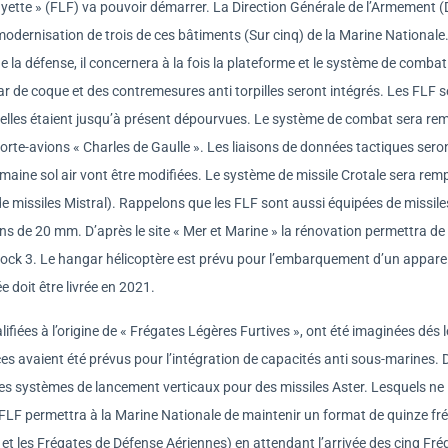
ette » (FLF) va pouvoir démarrer. La Direction Générale de l’Armement 
modernisation de trois de ces bâtiments (Sur cinq) de la Marine Nationale
e la défense, il concernera à la fois la plateforme et le système de comba
r de coque et des contremesures anti torpilles seront intégrés. Les FLF 
elles étaient jusqu’à présent dépourvues. Le système de combat sera re
orte-avions « Charles de Gaulle ». Les liaisons de données tactiques sero
aine sol air vont être modifiées. Le système de missile Crotale sera rem
e missiles Mistral). Rappelons que les FLF sont aussi équipées de missile
s de 20 mm. D’après le site « Mer et Marine » la rénovation permettra de
lock 3. Le hangar hélicoptère est prévu pour l’embarquement d’un apparei
doit être livrée en 2021.
ifiées à l’origine de « Frégates Légères Furtives », ont été imaginées dés l
s avaient été prévus pour l’intégration de capacités anti sous-marines. 
des systèmes de lancement verticaux pour des missiles Aster. Lesquels ne
s FLF permettra à la Marine Nationale de maintenir un format de quinze fr
 et les Frégates de Défense Aériennes) en attendant l’arrivée des cinq Fré