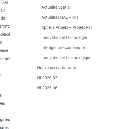
(DGA)
Actualité Spatial
. Le
Actualités NAE – RTI
t du
seront
Appel à Projets – Projets RTI
mplacé
Innovation et technologie
nt
Intelligence Economique
placé
Innovation et technologique
s mer-
Nouveaux carburants
l
NL2026-02
NL2026-06
e
Des
égates
gates