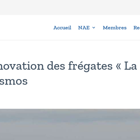
Accueil
NAE
Membres
Re
novation des frégates « La
osmos