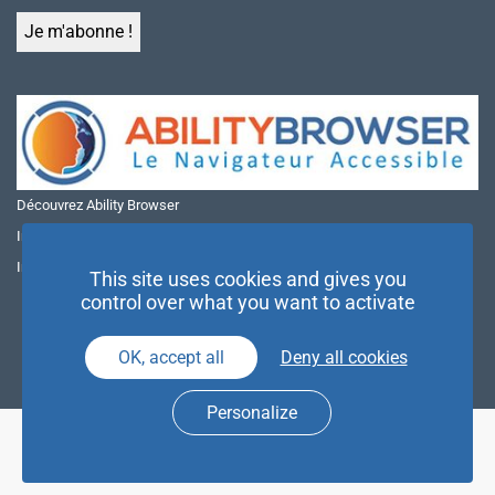
Découvrez Ability Browser
Installer Ability Browser sur Windows
Installer Ability Browser sur Mac
This site uses cookies and gives you
control over what you want to activate
OK, accept all
Deny all cookies
Personalize
© NAE 2026 |
Mentions légales
|
Politique de confidentialité
| Agence
Partenaires d’Avenir |
Espace Presse