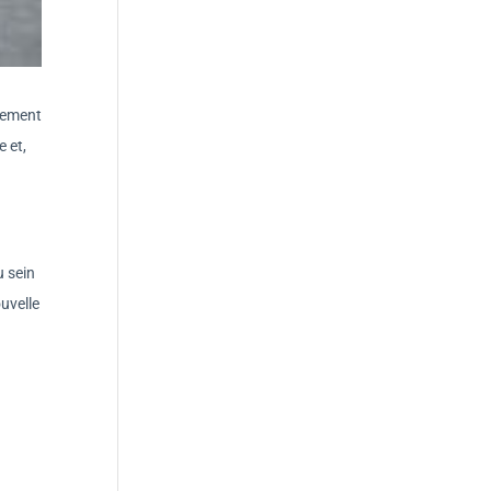
rgement
 et,
u sein
uvelle