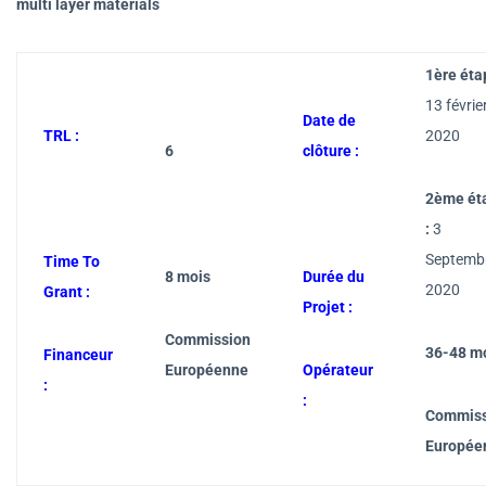
multi layer materials
1ère éta
13 févrie
Date de
TRL :
2020
6
clôture :
2ème ét
:
3
Septemb
Time To
8 mois
Durée du
2020
Grant :
Projet :
Commission
36-48 m
Financeur
Européenne
Opérateur
:
:
Commiss
Europée