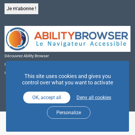
Découvrez Ability Browser
Installer Ability Browser sur Windows
Installer Ability Browser sur Mac
This site uses cookies and gives you
control over what you want to activate
OK, accept all
Deny all cookies
Personalize
© NAE 2026 |
Mentions légales
|
Politique de confidentialité
| Agence
Partenaires d’Avenir |
Espace Presse