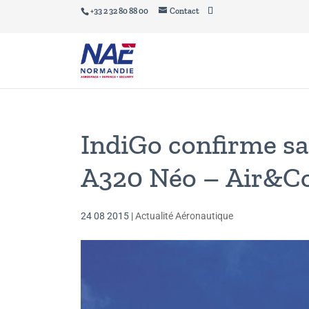
+33 2 32 80 88 00
Contact
IndiGo confirme s
A320 Néo – Air&C
24 08 2015
|
Actualité Aéronautique