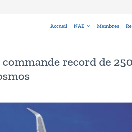
Accueil
NAE
Membres
Re
a commande record de 25
osmos