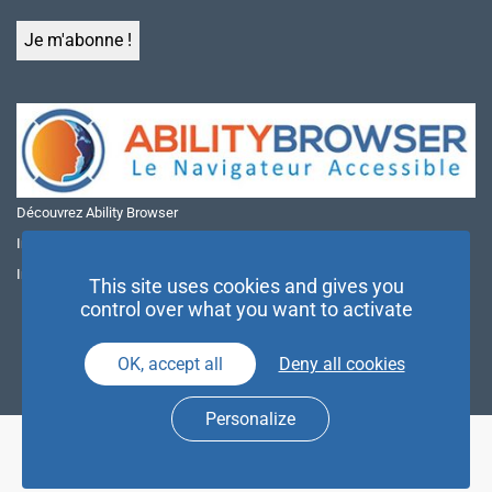
Découvrez Ability Browser
Installer Ability Browser sur Windows
Installer Ability Browser sur Mac
This site uses cookies and gives you
control over what you want to activate
OK, accept all
Deny all cookies
Personalize
© NAE 2026 |
Mentions légales
|
Politique de confidentialité
| Agence
Partenaires d’Avenir |
Espace Presse