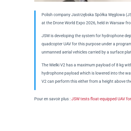
Polish company Jastrzębska Spółka Węglowa (JSW
at the Drone World Expo 2026, held in Warsaw fr
JSW is developing the system for hydrophone depl
quadcopter UAV for this purpose under a programm
unmanned aerial vehicles carried by a surface pla
The Wielki V2 has a maximum payload of 8 kg wit
hydrophone payload which is lowered into the wat
V2 can perform this either from a height above the
Pour en savoir plus :
JSW tests float-equipped UAV f