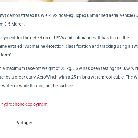
) demonstrated its Wielki V2 float-equipped unmanned aerial vehicle (
om 3-5 March.
oyment for the detection of USVs and submarines. It has tested the
e entitled “Submarine detection, classification and tracking using a sw
tform”.
h a maximum take-off weight of 25 kg. JSW has been testing the UAV wit
er by a proprietary AeroWinch with a 25 m long waterproof cable. The Wi
 water or while floating on the surface.
or hydrophone deployment
Partager