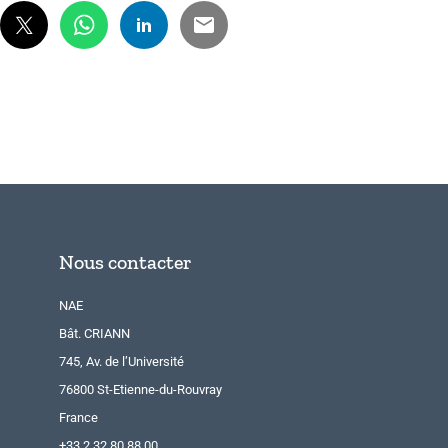
Nous contacter
NAE
Bât. CRIANN
745, Av. de l’Université
76800 St-Etienne-du-Rouvray
France
+33 2 32 80 88 00