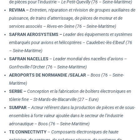
de pièces pour l’industrie
– Le Petit-Quevilly (76 – Seine-Maritime)
REVIMA –
Entretien, réparation et révision de groupes auxiliaires de
puissance, de trains d’atterrissage, de pièces de moteur et de
services associés
– Rives-en-Seine
(76 – Seine-Maritime)
SAFRAN AEROSYSTEMS –
Leader des équipements et systèmes
embarqués pour avions et hélicoptères – Caudebec-lès-Elbeuf (76
– Seine-Maritime)
SAFRAN NACELLES
–
Leader mondial des nacelles d’avions –
Gonfreville-l’Orcher (76 – Seine-Maritime)
AEROPORTS DE NORMANDIE /SEALAR
–
Boos (76 – Seine-
Maritime)
SERBE –
Conception et la fabrication de boîtiers électroniques en
tôlerie fine – St-Mards-de-Blacarville (27 – Eure)
SUMPAR
–
Acteur référent dans la production de pièces et de sous-
ensembles à forte valeur ajoutée dans le secteur de l’industrie
aéronautique – Boos (76 – Seine-Maritime)
TE CONNECTIVITY
–
Composants électroniques de haute