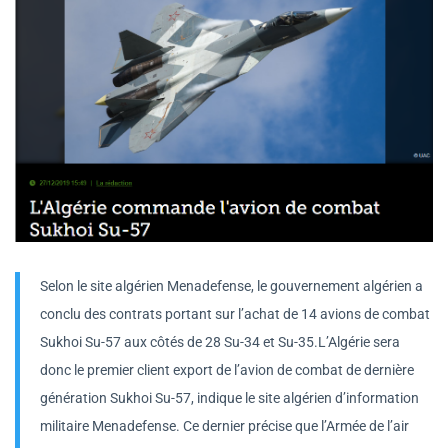
Selon le site algérien Menadefense, le gouvernement algérien a
conclu des contrats portant sur l’achat de 14 avions de combat
Sukhoi Su-57 aux côtés de 28 Su-34 et Su-35.L’Algérie sera
donc le premier client export de l’avion de combat de dernière
génération Sukhoi Su-57, indique le site algérien d’information
militaire Menadefense. Ce dernier précise que l’Armée de l’air