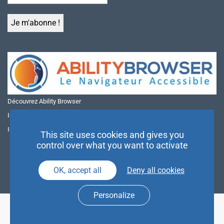
Découvrez Ability Browser
Installer Ability Browser sur Windows
Installer Ability Browser sur Mac
This site uses cookies and gives you
control over what you want to activate
OK, accept all
Deny all cookies
Personalize
© NAE 2026 |
Mentions légales
|
Politique de confidentialité
| Agence
Partenaires d’Avenir |
Espace Presse