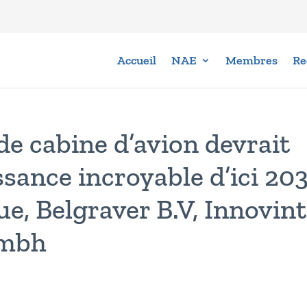
Accueil
NAE
Membres
Re
de cabine d’avion devrait
ssance incroyable d’ici 20
e, Belgraver B.V, Innovint
Gmbh