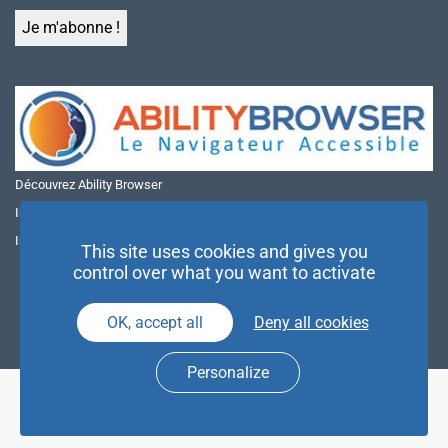
Découvrez Ability Browser
Installer Ability Browser sur Windows
Installer Ability Browser sur Mac
This site uses cookies and gives you
control over what you want to activate
OK, accept all
Deny all cookies
Personalize
© NAE 2026 |
Mentions légales
|
Politique de confidentialité
| Agence
Partenaires d’Avenir |
Espace Presse