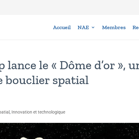
Accueil
NAE
Membres
Re
 lance le « Dôme d’or », u
 bouclier spatial
patial
,
Innovation et technologique