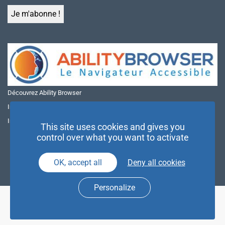
Découvrez Ability Browser
Installer Ability Browser sur Windows
Installer Ability Browser sur Mac
This site uses cookies and gives you
control over what you want to activate
OK, accept all
Deny all cookies
Personalize
© NAE 2026 |
Mentions légales
|
Politique de confidentialité
| Agence
Partenaires d’Avenir |
Espace Presse