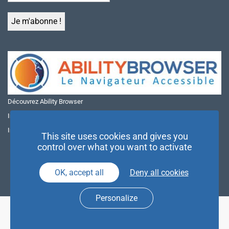
Découvrez Ability Browser
Installer Ability Browser sur Windows
Installer Ability Browser sur Mac
This site uses cookies and gives you
control over what you want to activate
OK, accept all
Deny all cookies
Personalize
© NAE 2026 |
Mentions légales
|
Politique de confidentialité
| Agence
Partenaires d’Avenir |
Espace Presse