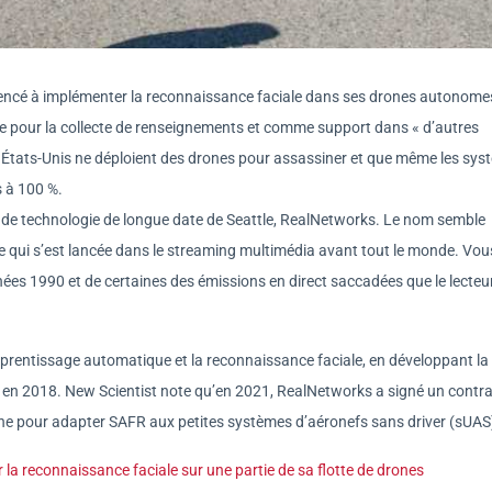
mencé à implémenter la reconnaissance faciale dans ses drones autonome
logie pour la collecte de renseignements et comme support dans « d’autres
s États-Unis ne déploient des drones pour assassiner et que même les sy
s à 100 %.
é de technologie de longue date de Seattle, RealNetworks. Le nom semble
e qui s’est lancée dans le streaming multimédia avant tout le monde. Vo
nées 1990 et de certaines des émissions en direct saccadées que le lecteu
pprentissage automatique et la reconnaissance faciale, en développant la 
 en 2018. New Scientist note qu’en 2021, RealNetworks a signé un contra
ne pour adapter SAFR aux petites systèmes d’aéronefs sans driver (sUAS
 reconnaissance faciale sur une partie de sa flotte de drones