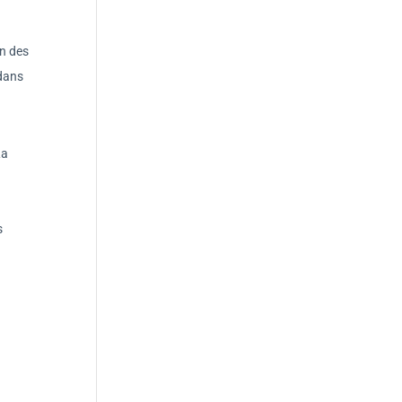
on des
 dans
La
s