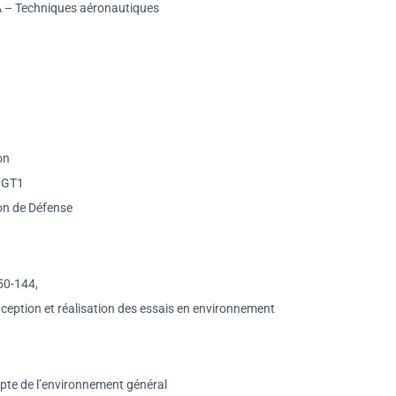
 – Techniques aéronautiques
on
0/GT1
on de Défense
50-144,
eption et réalisation des essais en environnement
mpte de l’environnement général