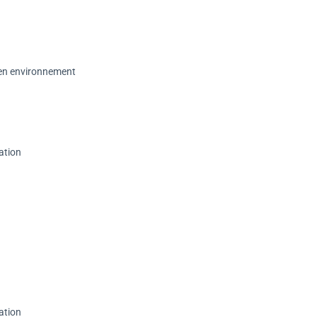
 en environnement
ation
ation