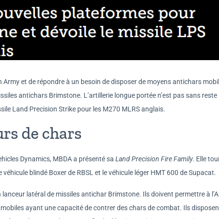
sh Army et de répondre à un besoin de disposer de moyens antichars mobil
les antichars Brimstone. L’artillerie longue portée n’est pas sans reste
le Land Precision Strike pour les M270 MLRS anglais.
rs de chars
Vehicles Dynamics, MBDA a présenté sa
Land Precision Fire Family
. Elle to
 véhicule blindé Boxer de RBSL et le véhicule léger HMT 600 de Supacat.
lanceur latéral de missiles antichar Brimstone. Ils doivent permettre à l’
 mobiles ayant une capacité de contrer des chars de combat. Ils disposen