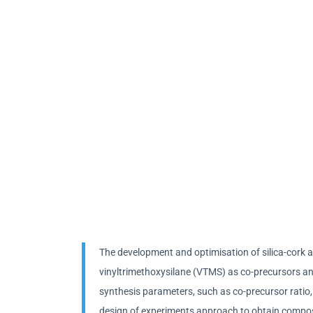
The development and optimisation of silica-cork a
vinyltrimethoxysilane (VTMS) as co-precursors and
synthesis parameters, such as co-precursor ratio,
design of experiments approach to obtain composi