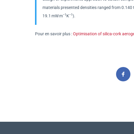
materials presented densities ranged from 0.140 
−1
−1
19.1 mW m
K
).
Pour en savoir plus :
Optimisation of silica-cork aerog