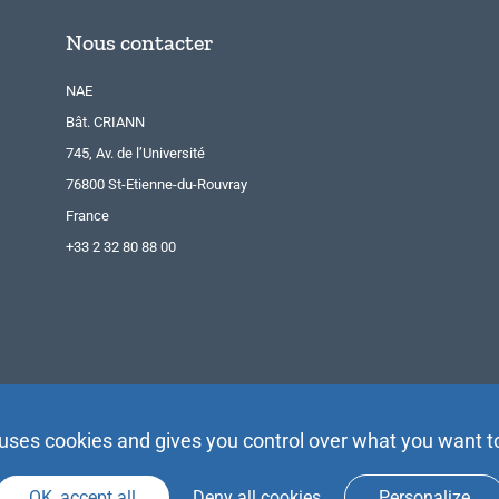
Nous contacter
NAE
Bât. CRIANN
745, Av. de l’Université
76800 St-Etienne-du-Rouvray
France
+33 2 32 80 88 00
 uses cookies and gives you control over what you want t
OK, accept all
Deny all cookies
Personalize