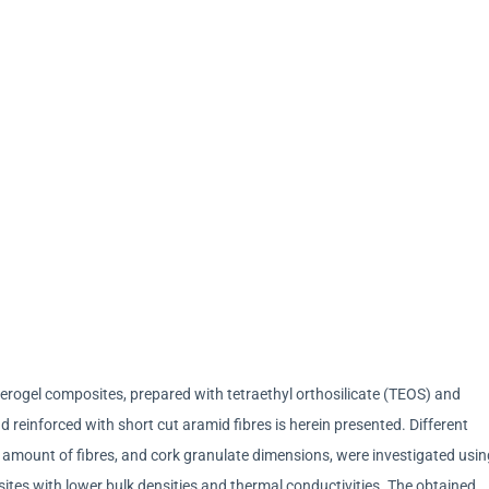
erogel composites, prepared with tetraethyl orthosilicate (TEOS) and
 reinforced with short cut aramid fibres is herein presented. Different
 amount of fibres, and cork granulate dimensions, were investigated usin
tes with lower bulk densities and thermal conductivities. The obtained