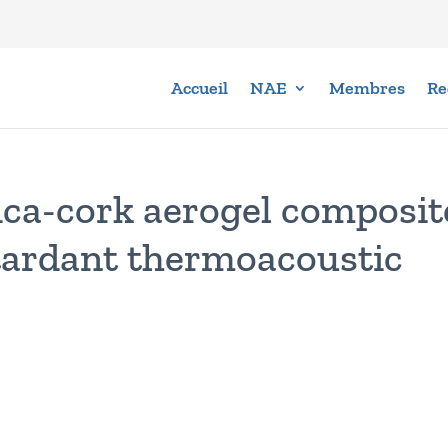
Accueil
NAE
Membres
Re
lica-cork aerogel composit
retardant thermoacoustic