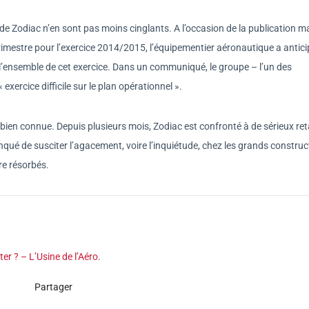
 de Zodiac n’en sont pas moins cinglants. A l’occasion de la publication m
rimestre pour l’exercice 2014/2015, l’équipementier aéronautique a antic
r l’ensemble de cet exercice. Dans un communiqué, le groupe – l’un des
ercice difficile sur le plan opérationnel ».
t bien connue. Depuis plusieurs mois, Zodiac est confronté à de sérieux re
nqué de susciter l’agacement, voire l’inquiétude, chez les grands constru
re résorbés.
ter ? – L’Usine de l’Aéro
.
Partager