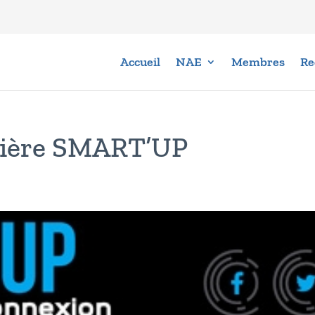
Accueil
NAE
Membres
Re
nière SMART’UP