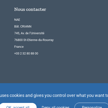
Nous contacter
NAE
Bât. CRIANN
745, Av. de l’Université
76800 St-Etienne-du-Rouvray
France
+33 2 32 80 88 00
 uses cookies and gives you control over what you want t
OK, accept all
Deny all cookies
Personalize