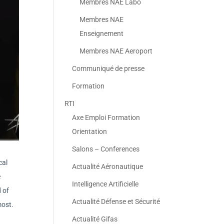
Membres NAE Labo
Membres NAE
Enseignement
Membres NAE Aeroport
Communiqué de presse
Formation
RTI
Axe Emploi Formation
Orientation
Salons – Conferences
cal
Actualité Aéronautique
e
Intelligence Artificielle
 of
Actualité Défense et Sécurité
most.
Actualité Gifas