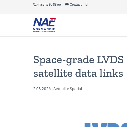
+33 2 32 80 88 00
Contact
Space-grade LVDS 
satellite data links
2 03 2026
|
Actualité Spatial